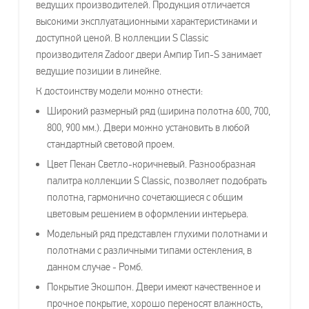
ведущих производителей. Продукция отличается
высокими эксплуатационными характеристиками и
доступной ценой. В коллекции S Classic
производителя Zadoor двери Ампир Тип-S занимает
ведущие позиции в линейке.
К достоинству модели можно отнести:
Широкий размерный ряд (ширина полотна 600, 700,
800, 900 мм.). Двери можно установить в любой
стандартный световой проем.
Цвет Пекан Светло-коричневый. Разнообразная
палитра коллекции S Classic, позволяет подобрать
полотна, гармонично сочетающиеся с общим
цветовым решением в оформлении интерьера.
Модельный ряд представлен глухими полотнами и
полотнами с различными типами остекления, в
данном случае - Ромб.
Покрытие Экошпон. Двери имеют качественное и
прочное покрытие, хорошо переносят влажность,