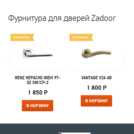
Фурнитура для дверей Zadoor
в наличии
в наличии
в
B
RENZ КЕРАСКО INDH 97-
VANTAGE V26 AB
02 SW/CP-2
1 800 Р
1 850 Р
В КОРЗИНУ
В КОРЗИНУ