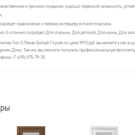
ачественное и прочное покрытие, хорошо переносят влажность, устойч
и.
одойдет практически к любому интерьеру в стиле Классика.
п-S отлично подойдет Для спальни, Для детской, Для кухни, Для зала
пир Тип-S Пекан Белый Глухая по цене 9970 руб. вы можете у нас в шо
«Строим-Дом». Так же, вы сможете получить профессиональную бесплатн
фона +7 (495) 975-79-35.
ары