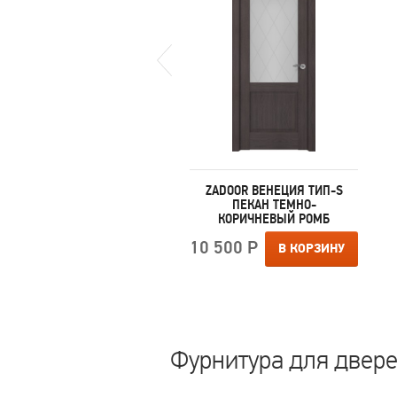
ZADOOR ТУРИН ТИП-S
ZADOOR ВЕНЕЦИЯ ТИП-S
ПЕКАН СВЕТЛО-
ПЕКАН ТЕМНО-
КОРИЧНЕВЫЙ РОМБ
КОРИЧНЕВЫЙ РОМБ
 480 Р
10 500 Р
В КОРЗИНУ
В КОРЗИНУ
Фурнитура для двере