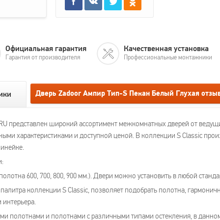
Официальная гарантия
Качественная установка
Гарантия от производителя
Профессиональные монтажники
Дверь Zadoor Ампир Тип-S Пекан Белый Глухая отзы
ики
RU представлен широкий ассортимент межкомнатных дверей от ведущ
ыми характеристиками и доступной ценой. В коллекции S Classic про
линейке.
и:
лотна 600, 700, 800, 900 мм.). Двери можно установить в любой станд
палитра коллекции S Classic, позволяет подобрать полотна, гармони
 интерьера.
и полотнами и полотнами с различными типами остекления, в данном 