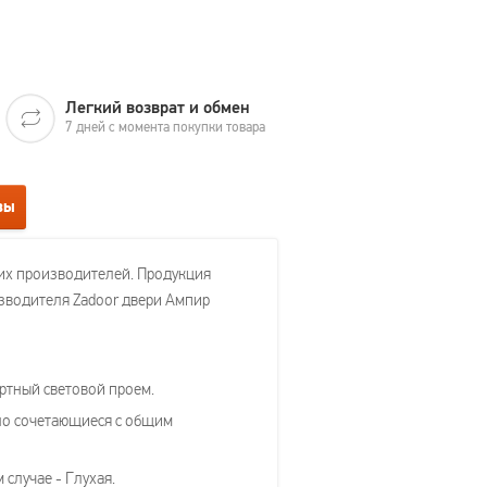
Легкий возврат и обмен
7 дней с момента покупки товара
вы
их производителей. Продукция
изводителя Zadoor двери Ампир
артный световой проем.
чно сочетающиеся с общим
случае - Глухая.