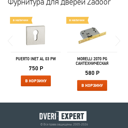
Фурнитура для дверей Zadoor
в наличии
в наличии
в
PUERTO INET AL 03 PW
MORELLI 2070 PG
САНТЕХНИЧЕСКАЯ
750 Р
580 Р
В КОРЗИНУ
В КОРЗИНУ
© Все права защищены. 2005-2026