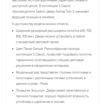
высокими эксплуатационными характеристиками и
доступной ценой. В коллекции S Classic
производителя Zadoor двери Ампир Тип-S занимает
ведущие позиции в линейке.
К достоинству модели можно отнести:
Широкий размерный ряд (ширина полотна 600, 700,
800, 900 мм.). Двери можно установить в любой
стандартный световой проем.
Цвет Пекан Белый. Разнообразная палитра
коллекции S Classic, позволяет подобрать полотна,
гармонично сочетающиеся с общим цветовым
решением в оформлении интерьера.
Модельный ряд представлен глухими полотнами и
полотнами с различными типами остекления, в
данном случае - Ромб.
Покрытие Экошпон. Двери имеют качественное и
прочное покрытие, хорошо переносят влажность,
устойчивы к царапинам и сколам.