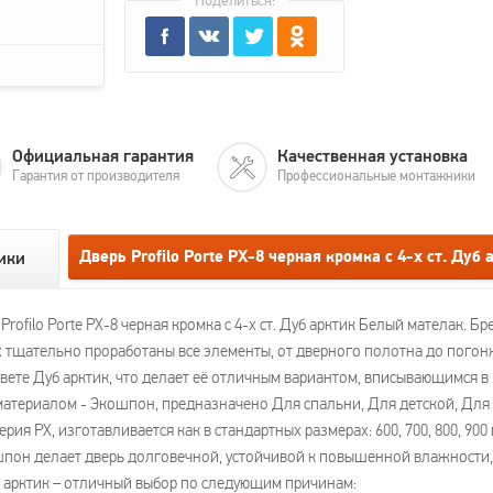
Поделиться:
Официальная гарантия
Качественная установка
Гарантия от производителя
Профессиональные монтажники
Дверь Profilo Porte PX-8 черная кромка с 4-х ст. Ду
ики
filo Porte PX-8 черная кромка с 4-х ст. Дуб арктик Белый мателак. Бре
 тщательно проработаны все элементы, от дверного полотна до погонжа
 цвете Дуб арктик, что делает её отличным вариантом, вписывающимся в
териалом - Экошпон, предназначено Для спальни, Для детской, Для к
ия PX, изготавливается как в стандартных размерах: 600, 700, 800, 900
пон делает дверь долговечной, устойчивой к повышенной влажности, с
Дуб арктик – отличный выбор по следующим причинам: