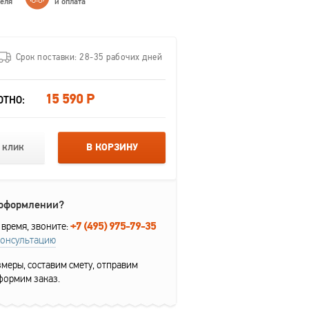
теля
и оплата
Срок поставки: 28-35 рабочих дней
15 590 Р
ОТНО:
 клик
В КОРЗИНУ
 оформлении?
+7 (495) 975-79-35
 время, звоните:
консультацию
меры, составим смету, отправим
формим заказ.