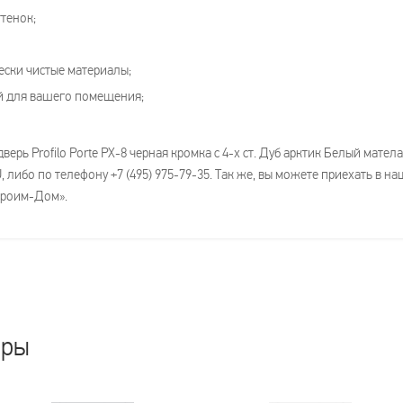
тенок;
ески чистые материалы;
й для вашего помещения;
верь Profilo Porte PX-8 черная кромка с 4-х ст. Дуб арктик Белый мат
либо по телефону +7 (495) 975-79-35. Так же, вы можете приехать в на
Строим-Дом».
ары