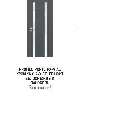
PROFILO PORTE PX-9 AL
PROFILO PORTE PX-9 A
КРОМКА С 2-Х СТ. ГРАФИТ
КРОМКА С 2-Х СТ. ДУ
БЕЛОСНЕЖНЫЙ
СКАЙ БЕЖЕВЫЙ
ЛАКОБЕЛЬ
БЕЛОСНЕЖНЫЙ
Звоните!
Звоните!
ЛАКОБЕЛЬ