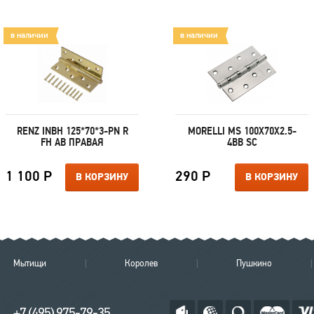
в наличии
в наличии
RENZ INBH 125*70*3-PN R
MORELLI MS 100X70X2.5-
FH AB ПРАВАЯ
4BB SC
1 100 Р
290 Р
В КОРЗИНУ
В КОРЗИНУ
Мытищи
Королев
Пушкино
+7 (495) 975-79-35