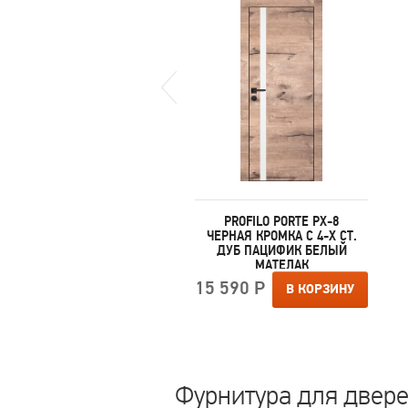
PROFILO PORTE PX-9 AL
PROFILO PORTE PX-8
РОМКА С 2-Х СТ. СЕРЫЙ
ЧЕРНАЯ КРОМКА С 4-Х СТ.
БЕТОН БЕЛОСНЕЖНЫЙ
ДУБ ПАЦИФИК БЕЛЫЙ
ЛАКОБЕЛЬ
МАТЕЛАК
Звоните!
15 590 Р
В КОРЗИНУ
Фурнитура для дверей