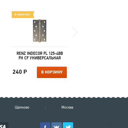
в наличии
в наличии
RENZ INDECOR FL 125-4BB
ARCHIE RIZO (OL) BL.
FH CF УНИВЕРСАЛЬНАЯ
SILVER
240 Р
7 000 Р
В КОРЗИНУ
В КОРЗИ
Щелково
Москва