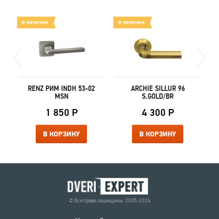
в наличии
в наличии
в
B
RENZ РИМ INDH 53-02
ARCHIE SILLUR 96
MSN
S.GOLD/BR
1 850 Р
4 300 Р
В КОРЗИНУ
В КОРЗИНУ
© Все права защищены. 2005-2026