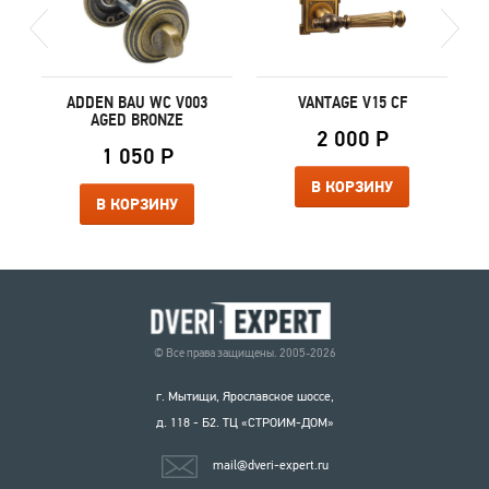
ADDEN BAU WC V003
VANTAGE V15 CF
AGED BRONZE
2 000 Р
1 050 Р
В КОРЗИНУ
В КОРЗИНУ
© Все права защищены. 2005-2026
г. Мытищи, Ярославское шоссе,
д. 118 - Б2. ТЦ «СТРОИМ-ДОМ»
mail@dveri-expert.ru