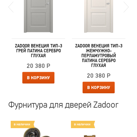
1
ZADOOR ВЕНЕЦИЯ ТИП-3
ZADOOR ВЕНЕЦИЯ ТИП-3
О
ГРЕЙ ПАТИНА СЕРЕБРО
ЖЕМЧУЖНО-
ГЛУХАЯ
ПЕРЛАМУТРОВЫЙ
ПАТИНА СЕРЕБРО
20 380 Р
ГЛУХАЯ
20 380 Р
В КОРЗИНУ
В КОРЗИНУ
Фурнитура для дверей Zadoor
в наличии
в наличии
в