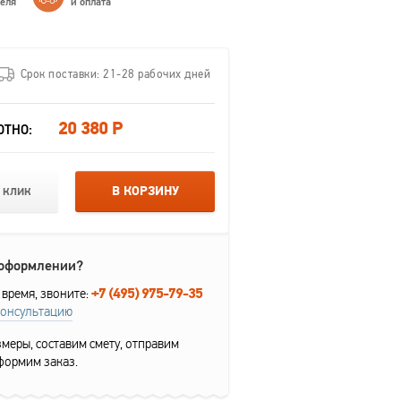
теля
и оплата
Срок поставки: 21-28 рабочих дней
20 380 Р
ОТНО:
 клик
В КОРЗИНУ
 оформлении?
+7 (495) 975-79-35
 время, звоните:
консультацию
меры, составим смету, отправим
формим заказ.