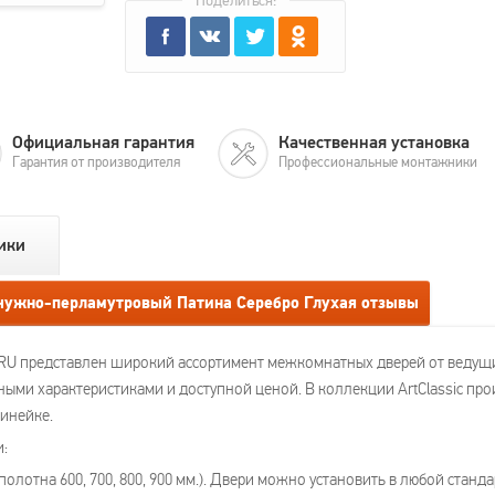
Поделиться:
Официальная гарантия
Качественная установка
Гарантия от производителя
Профессиональные монтажники
ики
чужно-перламутровый Патина Серебро Глухая отзывы
RU представлен широкий ассортимент межкомнатных дверей от ведущ
ыми характеристиками и доступной ценой. В коллекции ArtClassic пр
инейке.
и:
лотна 600, 700, 800, 900 мм.). Двери можно установить в любой станд