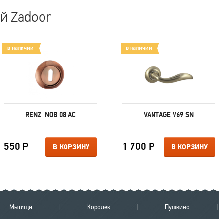
й Zadoor
в наличии
в наличии
RENZ INOB 08 AС
VANTAGE V69 SN
550 Р
1 700 Р
В КОРЗИНУ
В КОРЗИНУ
Мытищи
Королев
Пушкино