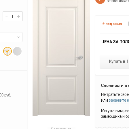
от производи
под заказ
ЦЕНА ЗА ПОЛ
Купить в 1
Сложности в
Не тратьте свое
0 руб.
или
закажите 
Мы уточним раз
замерщика и о