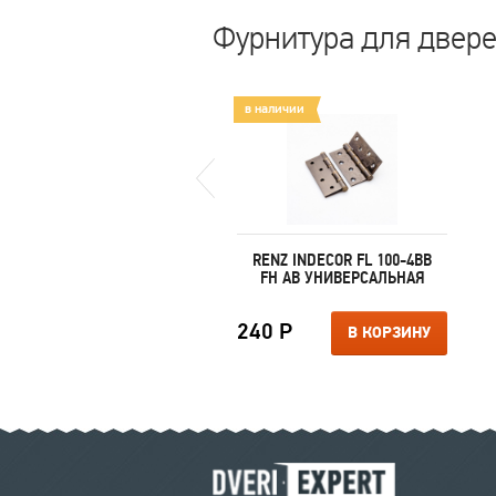
Фурнитура для двере
аличии
в наличии
RCHIE LM 5212CL N ПОД
RENZ INDECOR FL 100-4BB
ЦИЛИНДР
FH AB УНИВЕРСАЛЬНАЯ
200 Р
240 Р
В КОРЗИНУ
В КОРЗИНУ