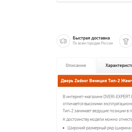
Быстрая доставка
По всем городам России
Описание
Характерист
Дверь Zadoor Венеция Тип-2 Жем
В интернет–магазине DVERI-EXPERT.
отличается высокими эксплуатационн
Тип-2 занимает ведущие позиции в л
К достоинству модели можно отнест
Широкий размерный ряд (ширина по