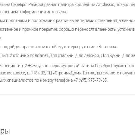
ина Серебро. Разнообразная палитра коллекции ArtClassic, позволяе
решением в оформлении интерьера.
и полотнами и полотнами с различными типами остекления, в данном 
ственное и прочное покрытие, хорошо переносят влажность, устойчив
и.
 подойдет практически к любому интерьеру в стиле Классика.
Тип-2 отлично подойдет Для спальни, Для детской, Для кухни, Для за
енеция Тип-2 Жемчужно-перламутровый Патина Серебро Глухая по цене
авское шоссе, д. 118 кВ2, ТЦ «Строим-Дом». Так же, вы сможете получ
их специалистов по номеру телефона +7 (495) 975-79-35.
ары