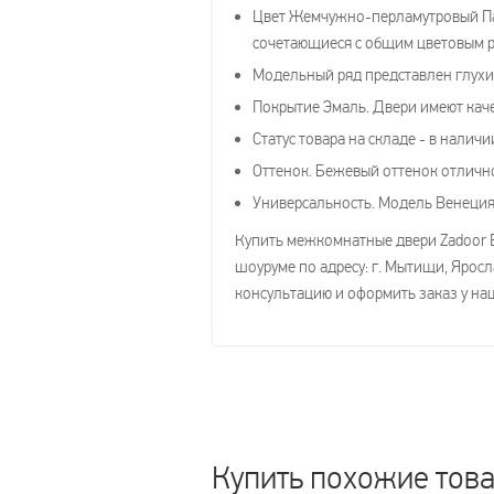
Цвет Жемчужно-перламутровый Пат
сочетающиеся с общим цветовым 
Модельный ряд представлен глухим
Покрытие Эмаль. Двери имеют каче
Статус товара на складе - в наличи
Оттенок. Бежевый оттенок отлично
Универсальность. Модель Венеция 
Купить межкомнатные двери Zadoor В
шоуруме по адресу: г. Мытищи, Яросл
консультацию и оформить заказ у наш
Купить похожие тов