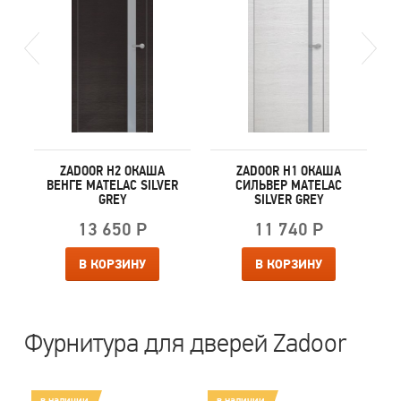
ZADOOR H2 ОКАША
ZADOOR H1 ОКАША
ВЕНГЕ MATELAC SILVER
СИЛЬВЕР MATELAC
GREY
SILVER GREY
13 650 Р
11 740 Р
В КОРЗИНУ
В КОРЗИНУ
Фурнитура для дверей Zadoor
в наличии
в наличии
в