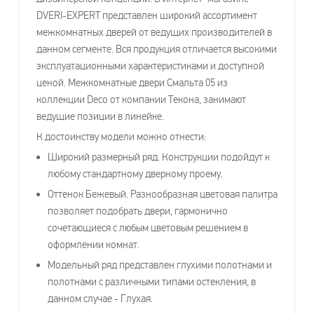
DVERI-EXPERT представлен широкий ассортимент
межкомнатных дверей от ведущих производителей в
данном сегменте. Вся продукция отличается высокими
эксплуатационными характеристиками и доступной
ценой. Межкомнатные двери Смальта 05 из
коллекции Deco от компании Текона, занимают
ведущие позиции в линейке.
К достоинству модели можно отнести:
Широкий размерный ряд. Конструкции подойдут к
любому стандартному дверному проему.
Оттенок Бежевый. Разнообразная цветовая палитра
позволяет подобрать двери, гармонично
сочетающиеся с любым цветовым решением в
оформлении комнат.
Модельный ряд представлен глухими полотнами и
полотнами с различными типами остекления, в
данном случае - Глухая.