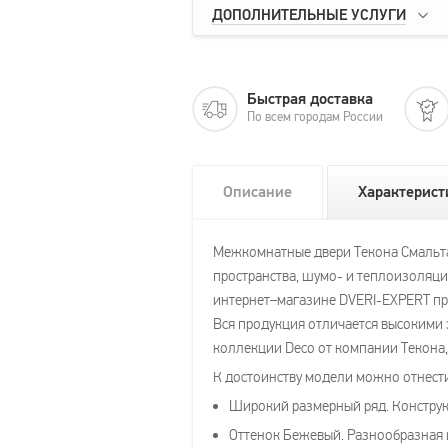
ДОПОЛНИТЕЛЬНЫЕ УСЛУГИ
Быстрая доставка
По всем городам России
Описание
Характерист
Межкомнатные двери Текона Смальта 
пространства, шумо- и теплоизоляци
интернет–магазине DVERI-EXPERT пр
Вся продукция отличается высокими
коллекции Deco от компании Текона
К достоинству модели можно отнест
Широкий размерный ряд. Конструк
Оттенок Бежевый. Разнообразная 