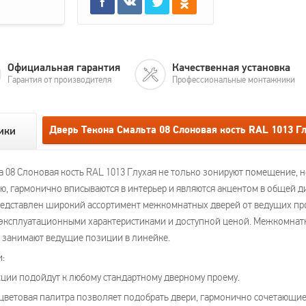
Официальная гарантия
Качественная установка
Гарантия от производителя
Профессиональные монтажники
Дверь Текона Смальта 08 Слоновая кость RAL 1013 Г
ики
08 Слоновая кость RAL 1013 Глухая не только зонируют помещение, н
ю, гармонично вписываются в интерьер и являются акцентом в общей 
едставлен широкий ассортимент межкомнатных дверей от ведущих про
 эксплуатационными характеристиками и доступной ценой. Межкомнатн
, занимают ведущие позиции в линейке.
и:
ции подойдут к любому стандартному дверному проему.
цветовая палитра позволяет подобрать двери, гармонично сочетающи