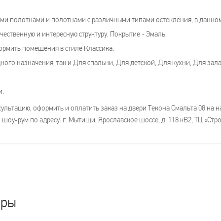
и полотнами и полотнами с различными типами остекления, в данном 
чественную и интересную структуру. Покрытие - Эмаль.
рмить помещения в стиле Классика.
ого назначения, так и Для спальни, Для детской, Для кухни, Для зала
и.
льтацию, оформить и оплатить заказ на двери Текона Смальта 08 на на
 шоу-рум по адресу: г. Мытищи, Ярославское шоссе, д. 118 кВ2, ТЦ «Ст
ары