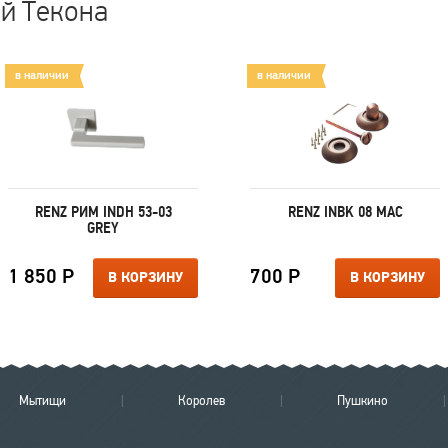
ей Текона
в наличии
в наличии
RENZ РИМ INDH 53-03
RENZ INBK 08 MAC
GREY
1 850 Р
700 Р
В КОРЗИНУ
В КОРЗИНУ
Мытищи
Королев
Пушкино