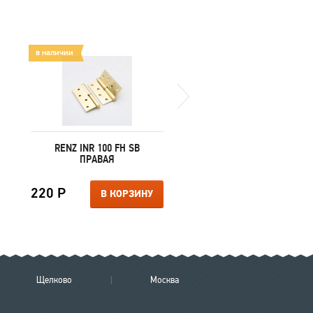
в наличии
в наличии
RENZ INR 100 FH SB
MORELLI AGBAR DIY MH
ПРАВАЯ
SC/CP-S
220 Р
1 300 Р
В КОРЗИНУ
В КОРЗИ
Щелково
Москва