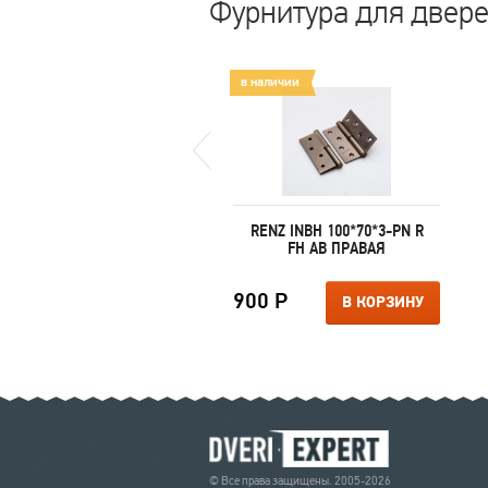
Фурнитура для двер
аличии
в наличии
MORELLI MH-KH-S BL
RENZ INBH 100*70*3-PN R
FH AB ПРАВАЯ
0 Р
900 Р
В КОРЗИНУ
В КОРЗИНУ
© Все права защищены. 2005-2026