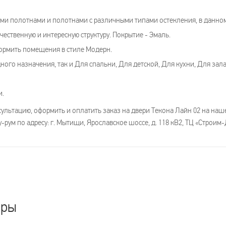
и полотнами и полотнами с различными типами остекления, в данном 
чественную и интересную структуру. Покрытие - Эмаль.
ормить помещения в стиле Модерн.
ого назначения, так и Для спальни, Для детской, Для кухни, Для зала
и.
льтацию, оформить и оплатить заказ на двери Текона Лайн 02 на нашем
-рум по адресу: г. Мытищи, Ярославское шоссе, д. 118 кВ2, ТЦ «Строим
ары