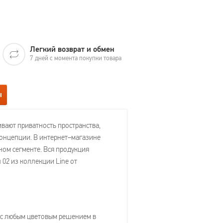
Легкий возврат и обмен
7 дней с момента покупки товара
ы
вают приватность пространства,
концепции. В интернет–магазине
ом сегменте. Вся продукция
02 из коллекции Line от
 с любым цветовым решением в