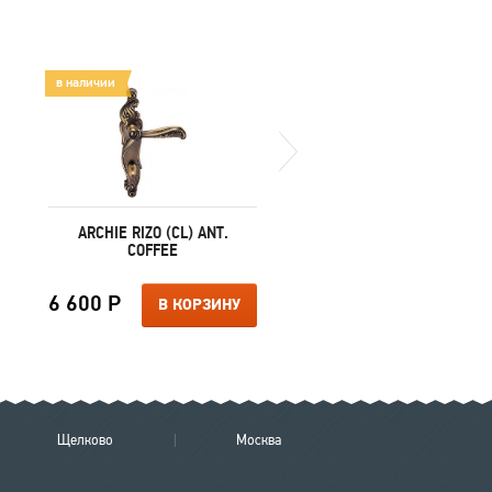
в наличии
в наличии
ARCHIE RIZO (CL) ANT.
VANTAGE V43 CP
COFFEE
6 600 Р
2 000 Р
В КОРЗИНУ
В КОРЗИ
Щелково
Москва