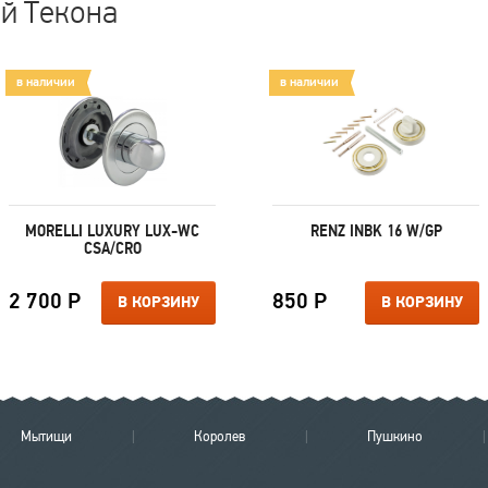
ей Текона
в наличии
в наличии
MORELLI LUXURY LUX-WC
RENZ INBK 16 W/GP
CSA/CRO
2 700 Р
850 Р
В КОРЗИНУ
В КОРЗИНУ
Мытищи
Королев
Пушкино