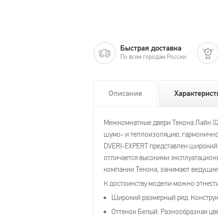
Быстрая доставка
По всем городам России
Описание
Характерист
Межкомнатные двери Текона Лайн 02 
шумо- и теплоизоляцию, гармонично
DVERI-EXPERT представлен широкий 
отличается высокими эксплуатацион
компании Текона, занимают ведущие
К достоинству модели можно отнест
Широкий размерный ряд. Конструк
Оттенок Белый. Разнообразная цв