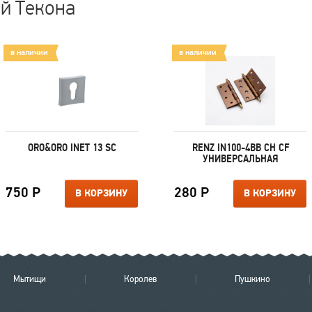
ей Текона
в наличии
в наличии
ORO&ORO INET 13 SC
RENZ IN100-4BB CH CF
УНИВЕРСАЛЬНАЯ
750 Р
280 Р
В КОРЗИНУ
В КОРЗИНУ
Мытищи
Королев
Пушкино