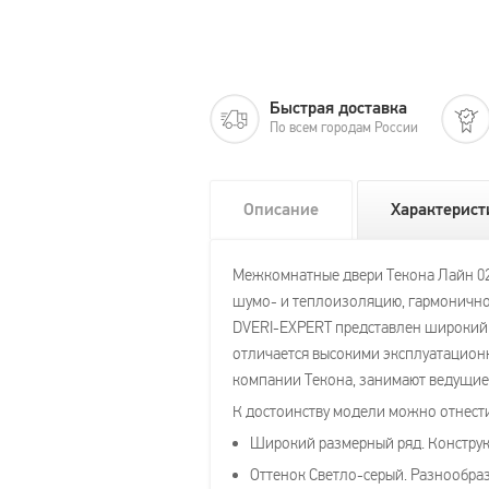
Быстрая доставка
По всем городам России
Описание
Характерист
Межкомнатные двери Текона Лайн 02 
шумо- и теплоизоляцию, гармонично
DVERI-EXPERT представлен широкий 
отличается высокими эксплуатацион
компании Текона, занимают ведущие
К достоинству модели можно отнест
Широкий размерный ряд. Конструк
Оттенок Светло-серый. Разнообра