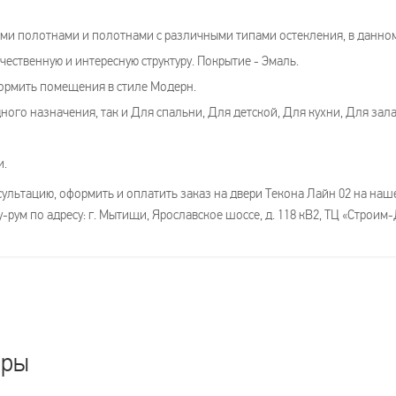
и полотнами и полотнами с различными типами остекления, в данном 
чественную и интересную структуру. Покрытие - Эмаль.
ормить помещения в стиле Модерн.
ого назначения, так и Для спальни, Для детской, Для кухни, Для зала
и.
льтацию, оформить и оплатить заказ на двери Текона Лайн 02 на нашем
-рум по адресу: г. Мытищи, Ярославское шоссе, д. 118 кВ2, ТЦ «Строим
ары