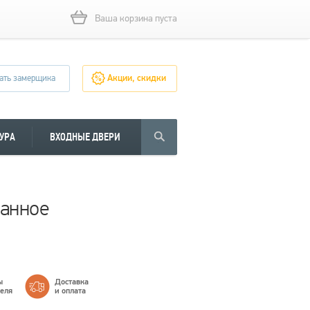
Ваша корзина пуста
ать замерщика
Акции, скидки
УРА
ВХОДНЫЕ ДВЕРИ
ванное
ы
Доставка
теля
и оплата