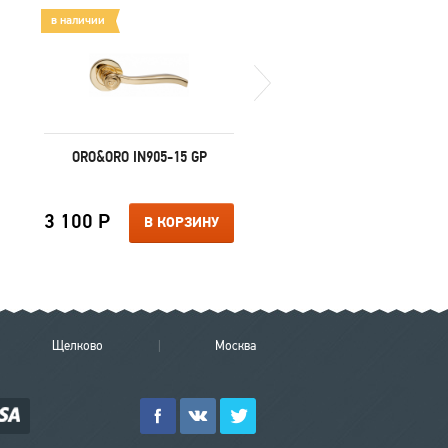
в наличии
в наличии
ORO&ORO IN905-15 GP
RENZ INMAGN 5-50 B
МАГНИТНАЯ
МЕЖКОМНАТНАЯ
3 100 Р
390 Р
В КОРЗИНУ
В КОРЗИ
Щелково
Москва