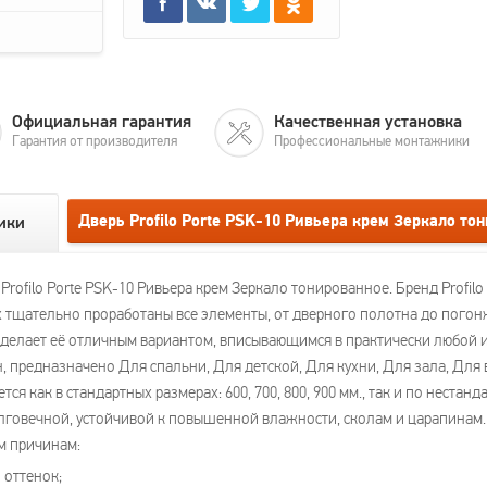
Официальная гарантия
Качественная установка
Гарантия от производителя
Профессиональные монтажники
Дверь Profilo Porte PSK-10 Ривьера крем Зеркало то
ики
ofilo Porte PSK-10 Ривьера крем Зеркало тонированное. Бренд Profilo
 тщательно проработаны все элементы, от дверного полотна до погонжа
о делает её отличным вариантом, вписывающимся в практически любой
 предназначено Для спальни, Для детской, Для кухни, Для зала, Для 
ся как в стандартных размерах: 600, 700, 800, 900 мм., так и по неста
говечной, устойчивой к повышенной влажности, сколам и царапинам. Д
м причинам:
 оттенок;