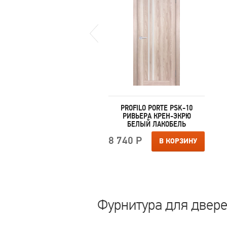
PROFILO PORTE PSK-3
PROFILO PORTE PSK-10
РИВЬЕРА КРЕМ БЕЛЫЙ
РИВЬЕРА КРЕН-ЭКРЮ
ЛАКОБЕЛЬ
БЕЛЫЙ ЛАКОБЕЛЬ
510 Р
8 740 Р
В КОРЗИНУ
В КОРЗИНУ
Фурнитура для дверей