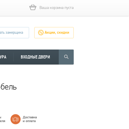
Ваша корзина пуста
ать замерщика
Акции, скидки
УРА
ВХОДНЫЕ ДВЕРИ
обель
ы
Доставка
теля
и оплата