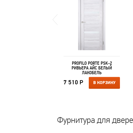
PROFILO PORTE PSK-3
PROFILO PORTE PSK-2
РИВЬЕРА КРЕН-ЭКРЮ
РИВЬЕРА АЙС БЕЛЫЙ
КРЕМОВЫЙ ЛАКОБЕЛЬ
ЛАКОБЕЛЬ
510 Р
7 510 Р
В КОРЗИНУ
В КОРЗИНУ
Фурнитура для дверей