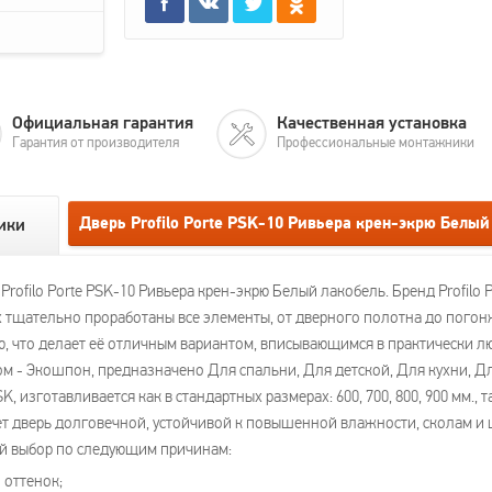
Официальная гарантия
Качественная установка
Гарантия от производителя
Профессиональные монтажники
Дверь Profilo Porte PSK-10 Ривьера крен-экрю Белы
ики
ofilo Porte PSK-10 Ривьера крен-экрю Белый лакобель. Бренд Profilo 
 тщательно проработаны все элементы, от дверного полотна до погонжа
ю, что делает её отличным вариантом, вписывающимся в практически л
 - Экошпон, предназначено Для спальни, Для детской, Для кухни, Дл
 изготавливается как в стандартных размерах: 600, 700, 800, 900 мм., 
 дверь долговечной, устойчивой к повышенной влажности, сколам и ца
ый выбор по следующим причинам:
 оттенок;