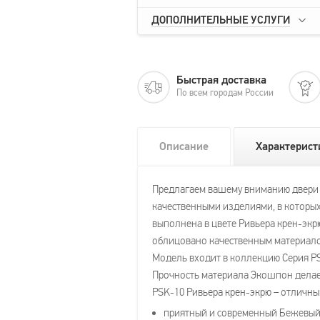
ДОПОЛНИТЕЛЬНЫЕ УСЛУГИ
Быстрая доставка
По всем городам России
Описание
Характерист
Предлагаем вашему вниманию двери Pr
качественными изделиями, в которых
выполнена в цвете Ривьера крен-экр
облицовано качественным материалом
Модель входит в коллекцию Серия PSK,
Прочность материала Экошпон делает
PSK-10 Ривьера крен-экрю – отличн
приятный и современный Бежевый