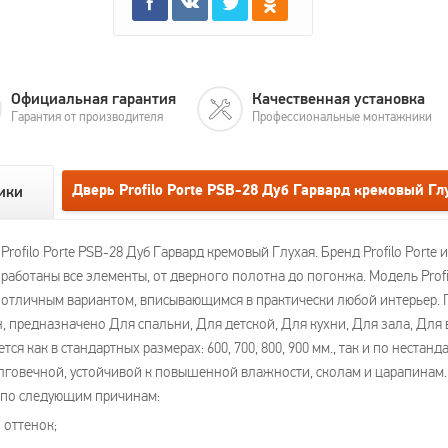
Официальная гарантия
Качественная установка
Гарантия от производителя
Профессиональные монтажники
Дверь Profilo Porte PSB-28 Дуб Гарвард кремовый Г
ики
ofilo Porte PSB-28 Дуб Гарвард кремовый Глухая. Бренд Profilo Porte
аботаны все элементы, от дверного полотна до погонжа. Модель Profi
ё отличным вариантом, вписывающимся в практически любой интерьер.
 предназначено Для спальни, Для детской, Для кухни, Для зала, Для 
ся как в стандартных размерах: 600, 700, 800, 900 мм., так и по неста
говечной, устойчивой к повышенной влажности, сколам и царапинам. Д
 по следующим причинам:
 оттенок;