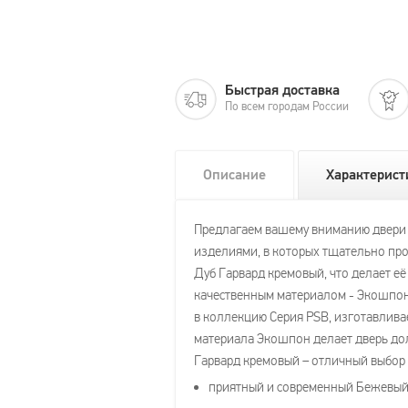
Быстрая доставка
По всем городам России
Описание
Характерист
Предлагаем вашему вниманию двери Pr
изделиями, в которых тщательно прор
Дуб Гарвард кремовый, что делает е
качественным материалом - Экошпон,
в коллекцию Серия PSB, изготавливает
материала Экошпон делает дверь дол
Гарвард кремовый – отличный выбор
приятный и современный Бежевый