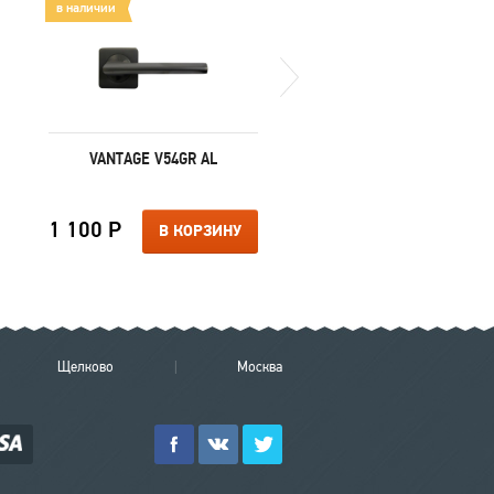
в наличии
в наличии
VANTAGE V54GR AL
RENZ СИРАКУЗЫ IND
617-16 SL/CC
1 100 Р
1 850 Р
В КОРЗИНУ
В КОРЗИ
Щелково
Москва