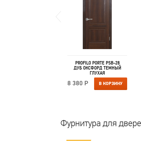
PROFILO PORTE PSB-30
PROFILO PORTE PSB-28
ВАНИЛЬ ГЛУХАЯ
ДУБ ОКСФОРД ТЕМНЫЙ
ГЛУХАЯ
380 Р
8 380 Р
В КОРЗИНУ
В КОРЗИНУ
Фурнитура для дверей