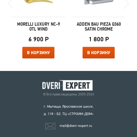
MORELLI LUXURY NC-9
ADDEN BAU PIEZA Q360
OTL WIND
SATIN CHROME
6 900 Р
1 800 Р
В КОРЗИНУ
В КОРЗИНУ
© Все права защищены. 2005-2026
г. Мытищи, Ярославское шоссе,
д. 118 - Б2. ТЦ «СТРОИМ-ДОМ»
mail@dveri-expert.ru