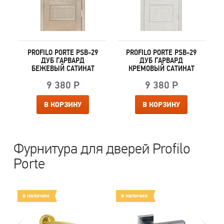
PROFILO PORTE PSB-29
PROFILO PORTE PSB-29
Й
ДУБ ГАРВАРД
ДУБ ГАРВАРД
БЕЖЕВЫЙ САТИНАТ
КРЕМОВЫЙ САТИНАТ
9 380 Р
9 380 Р
В КОРЗИНУ
В КОРЗИНУ
Фурнитура для дверей Profilo
Porte
в наличии
в наличии
в