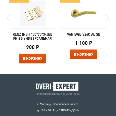
-
RENZ INBH 100*70*3-4BB
VANTAGE V26C AL SB
FH SG УНИВЕРСАЛЬНАЯ
1 100 Р
900 Р
В КОРЗИНУ
В КОРЗИНУ
© Все права защищены. 2005-2026
г. Мытищи, Ярославское шоссе,
д. 118 - Б2. ТЦ «СТРОИМ-ДОМ»