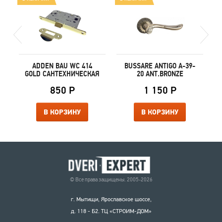
-
ADDEN BAU WC 414
BUSSARE ANTIGO A-39-
GOLD САНТЕХНИЧЕСКАЯ
20 ANT.BRONZE
850 Р
1 150 Р
В КОРЗИНУ
В КОРЗИНУ
© Все права защищены. 2005-2026
г. Мытищи, Ярославское шоссе,
д. 118 - Б2. ТЦ «СТРОИМ-ДОМ»