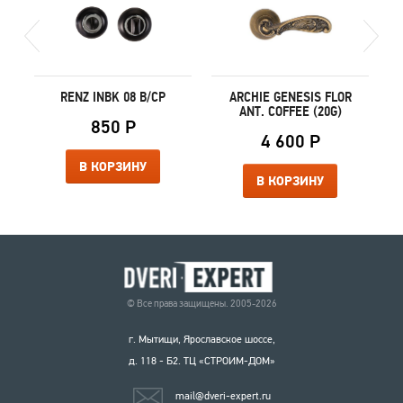
RENZ INBK 08 B/CP
ARCHIE GENESIS FLOR
ANT. COFFEE (20G)
850 Р
4 600 Р
В КОРЗИНУ
В КОРЗИНУ
© Все права защищены. 2005-2026
г. Мытищи, Ярославское шоссе,
д. 118 - Б2. ТЦ «СТРОИМ-ДОМ»
mail@dveri-expert.ru