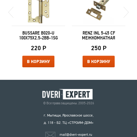
BUSSARE B020-U
RENZ INL 5-45 CF
100X75X2.5-2BB-1SG
МЕЖКОМНАТНАЯ
220 Р
250 Р
В КОРЗИНУ
В КОРЗИНУ
© Все права защищены. 2005-2026
г. Мытищи, Ярославское шоссе,
д. 118 - Б2. ТЦ «СТРОИМ-ДОМ»
mail@dveri-expert.ru