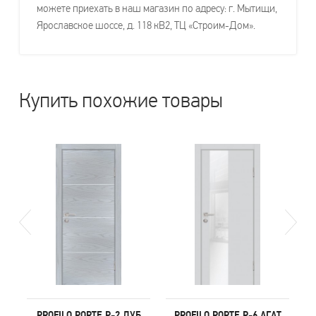
можете приехать в наш магазин по адресу: г. Мытищи,
Ярославское шоссе, д. 118 кВ2, ТЦ «Строим-Дом».
Купить похожие товары
Т
PROFILO PORTE P-2 ДУБ
PROFILO PORTE P-6 АГАТ