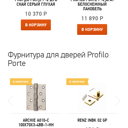
СКАЙ СЕРЫЙ ГЛУХАЯ
БЕЛОСНЕЖНЫЙ
ЛАКОБЕЛЬ
10 370 Р
11 890 Р
В КОРЗИНУ
В КОРЗИНУ
Фурнитура для дверей Profilo
Porte
в наличии
в наличии
в
P
ARCHIE A010-C
RENZ INBK 02 GP
100X70X3-4BB-1-HH