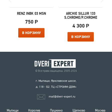
5
RENZ INBK 03 MSN
ARCHIE SILLUR 133
S.CHROME/P.CHROME
750 Р
4 300 Р
В КОРЗИНУ
В КОРЗИНУ
© Все права защищены. 2005-2026
г. Мытищи, Ярославское шоссе,
д. 118 - Б2. ТЦ «СТРОИМ-ДОМ»
mail@dveri-expert.ru
Мытищи
Королев
Пушкино
Щелково
Москва