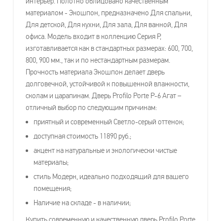
интерьер. Полотно облицовано качественным
материалом - Экошпон, предназначено Для спальни,
Для детской, Для кухни, Для зала, Для ванной, Для
офиса. Модель входит в коллекцию Серия P,
изготавливается как в стандартных размерах: 600, 700,
800, 900 мм., так и по нестандартным размерам.
Прочность материала Экошпон делает дверь
долговечной, устойчивой к повышенной влажности,
сколам и царапинам. Дверь Profilo Porte P-6 Агат –
отличный выбор по следующим причинам:
приятный и современный Светло-серый оттенок;
доступная стоимость 11890 руб.;
акцент на натуральные и экологически чистые
материалы;
стиль Модерн, идеально подходящий для вашего
помещения;
Наличие на складе - в наличии;
Купить современную и качественную дверь Profilo Porte