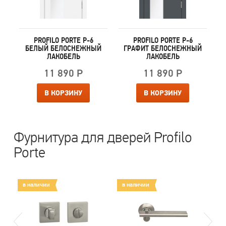
PROFILO PORTE P-6
PROFILO PORTE P-6
Й
БЕЛЫЙ БЕЛОСНЕЖНЫЙ
ГРАФИТ БЕЛОСНЕЖНЫЙ
ЛАКОБЕЛЬ
ЛАКОБЕЛЬ
11 890 Р
11 890 Р
В КОРЗИНУ
В КОРЗИНУ
Фурнитура для дверей Profilo
Porte
в наличии
в наличии
в