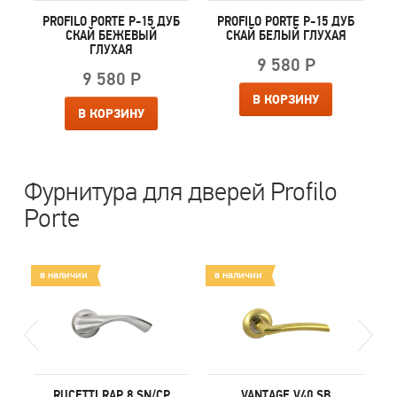
Б
PROFILO PORTE P-15 ДУБ
PROFILO PORTE P-15 ДУБ
СКАЙ БЕЖЕВЫЙ
СКАЙ БЕЛЫЙ ГЛУХАЯ
ГЛУХАЯ
9 580 Р
9 580 Р
В КОРЗИНУ
В КОРЗИНУ
Фурнитура для дверей Profilo
Porte
в наличии
в наличии
в
RUCETTI RAP 8 SN/CP
VANTAGE V40 SB