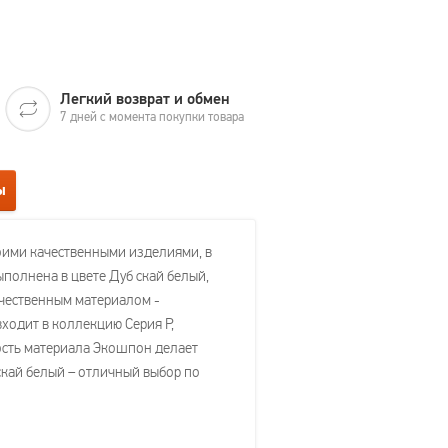
Легкий возврат и обмен
7 дней с момента покупки товара
ы
своими качественными изделиями, в
ыполнена в цвете Дуб скай белый,
ачественным материалом -
ходит в коллекцию Серия P,
чность материала Экошпон делает
скай белый – отличный выбор по