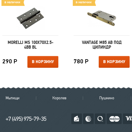
в наличии
в наличии
MORELLI MS 100X70X2.5-
VANTAGE M85 AB ПОД
4BB BL
ЦИЛИНДР
290 Р
780 Р
В КОРЗИНУ
В КОРЗИНУ
Мытищи
Королев
Пушкино
+7 (495) 975-79-35