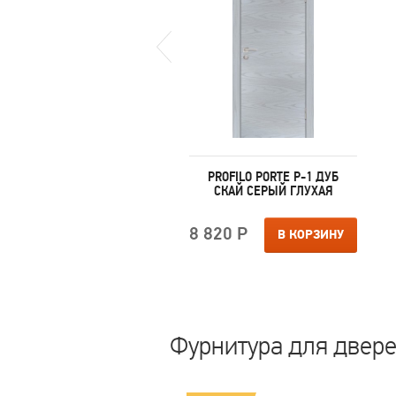
ROFILO PORTE P-11 АГАТ
PROFILO PORTE P-1 ДУБ
БЕЛОСНЕЖНЫЙ
СКАЙ СЕРЫЙ ГЛУХАЯ
ЛАКОБЕЛЬ
 890 Р
8 820 Р
В КОРЗИНУ
В КОРЗИНУ
Фурнитура для дверей