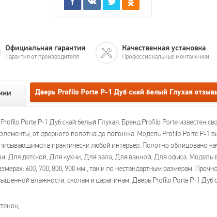
Официальная гарантия
Качественная установка
Гарантия от производителя
Профессиональные монтажники
Дверь Profilo Porte P-1 Дуб скай белый Глухая отзыв
ики
ofilo Porte P-1 Дуб скай белый Глухая. Бренд Profilo Porte известен 
лементы, от дверного полотна до погонжа. Модель Profilo Porte P-1 в
вписывающимся в практически любой интерьер. Полотно облицовано к
, Для детской, Для кухни, Для зала, Для ванной, Для офиса. Модель в
змерах: 600, 700, 800, 900 мм., так и по нестандартным размерам. Про
ышенной влажности, сколам и царапинам. Дверь Profilo Porte P-1 Дуб 
тенок;