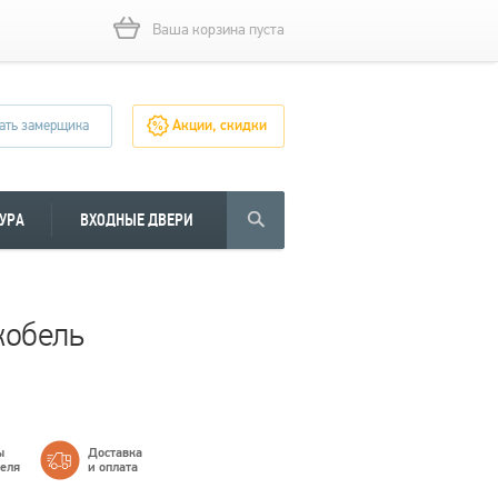
Ваша корзина пуста
ать замерщика
Акции, скидки
УРА
ВХОДНЫЕ ДВЕРИ
кобель
ы
Доставка
теля
и оплата