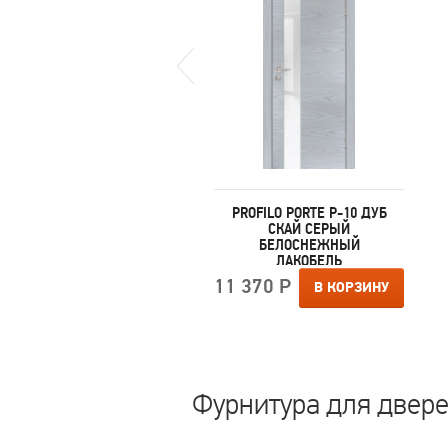
ROFILO PORTE P-12 АГАТ
PROFILO PORTE P-10 ДУБ
ГЛУХАЯ
СКАЙ СЕРЫЙ
БЕЛОСНЕЖНЫЙ
ЛАКОБЕЛЬ
 370 Р
В КОРЗИНУ
11 370 Р
В КОРЗИНУ
Фурнитура для дверей