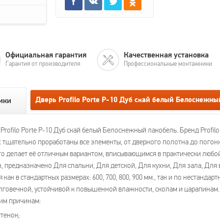
Официальная гарантия
Качественная установка
Гарантия от производителя
Профессиональные монтажники
Дверь Profilo Porte P-10 Дуб скай белый Белоснежн
ики
ofilo Porte P-10 Дуб скай белый Белоснежный лакобель. Бренд Profilo
 тщательно проработаны все элементы, от дверного полотна до погонжа
что делает её отличным вариантом, вписывающимся в практически люб
 предназначено Для спальни, Для детской, Для кухни, Для зала, Для 
 как в стандартных размерах: 600, 700, 800, 900 мм., так и по нестанда
говечной, устойчивой к повышенной влажности, сколам и царапинам. Дв
им причинам:
тенок;