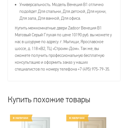
Универсальность. Модель Венеция В1 отлично
подойдет Для спальни, Для детской, Для кухни,
Для зала, Для ванной, Для офиса.
Купить межкомнатные двери Zadoor Венеция В1
Матовый Серый Глухая по цене 10190 руб. вы можете у
нас в шоуруме по адресу: г. Мытищи, Ярославское
шоссе, д. 118 кВ2, ТЦ «Строим-Дом». Так же, вы
сможете получить профессиональную бесплатную
консультацию и оформить заказ у наших
специалистов по номеру телефона +7 (495) 975-79-35.
Купить похожие товары
в наличии
в наличии
в