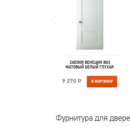
ZADOOR ВЕНЕЦИЯ В2
ZADOOR ВЕНЕЦИЯ ВG3
АТОВЫЙ КРЕМ ГЛУХАЯ
МАТОВЫЙ БЕЛЫЙ ГЛУХАЯ
270 Р
9 270 Р
В КОРЗИНУ
В КОРЗИНУ
Фурнитура для двере