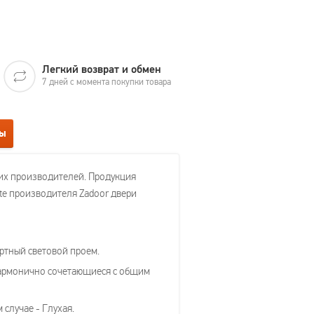
Легкий возврат и обмен
7 дней с момента покупки товара
вы
их производителей. Продукция
te производителя Zadoor двери
артный световой проем.
 гармонично сочетающиеся с общим
случае - Глухая.