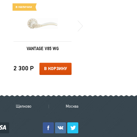
в наличии
в наличии
VANTAGE V85 WG
MORELLI MS 100X70X2.
4BB BL
2 300 Р
290 Р
В КОРЗИНУ
В КОРЗИ
Щелково
Москва