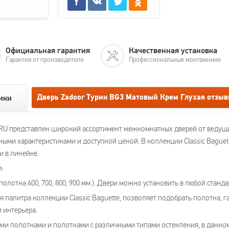
Официальная гарантия
Качественная установка
Гарантия от производителя
Профессиональные монтажники
Дверь Zadoor Турин ВG3 Матовый Крем Глухая отзы
ики
RU представлен широкий ассортимент межкомнатных дверей от ведущ
ыми характеристиками и доступной ценой. В коллекции Classic Baguet
 в линейке.
и:
лотна 600, 700, 800, 900 мм.). Двери можно установить в любой станд
 палитра коллекции Classic Baguette, позволяет подобрать полотна,
 интерьера.
и полотнами и полотнами с различными типами остекления, в данном 