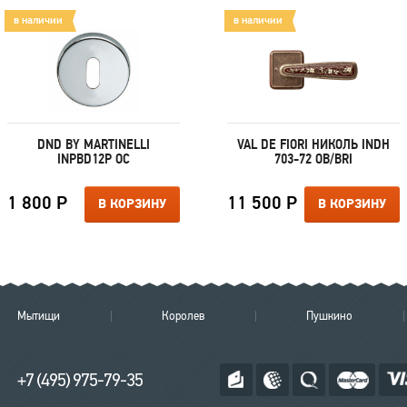
в наличии
в наличии
DND BY MARTINELLI
VAL DE FIORI НИКОЛЬ INDH
INPBD12P OC
703-72 OB/BRI
1 800 Р
11 500 Р
В КОРЗИНУ
В КОРЗИНУ
Мытищи
Королев
Пушкино
+7 (495) 975-79-35