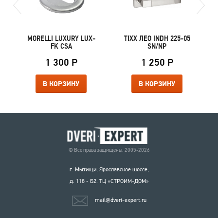
Д
MORELLI LUXURY LUX-
TIXX ЛЕО INDH 225-05
FK CSA
SN/NP
1 300 Р
1 250 Р
В КОРЗИНУ
В КОРЗИНУ
© Все права защищены. 2005-2026
г. Мытищи, Ярославское шоссе,
д. 118 - Б2. ТЦ «СТРОИМ-ДОМ»
mail@dveri-expert.ru