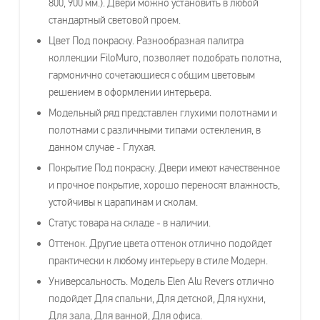
800, 900 мм.). Двери можно установить в любой
стандартный световой проем.
Цвет Под покраску. Разнообразная палитра
коллекции FiloMuro, позволяет подобрать полотна,
гармонично сочетающиеся с общим цветовым
решением в оформлении интерьера.
Модельный ряд представлен глухими полотнами и
полотнами с различными типами остекления, в
данном случае - Глухая.
Покрытие Под покраску. Двери имеют качественное
и прочное покрытие, хорошо переносят влажность,
устойчивы к царапинам и сколам.
Статус товара на складе - в наличии.
Оттенок. Другие цвета оттенок отлично подойдет
практически к любому интерьеру в стиле Модерн.
Универсальность. Модель Elen Alu Revers отлично
подойдет Для спальни, Для детской, Для кухни,
Для зала, Для ванной, Для офиса.