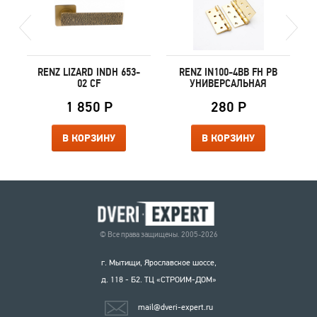
B
RENZ LIZARD INDH 653-
RENZ IN100-4BB FH PB
02 CF
УНИВЕРСАЛЬНАЯ
1 850 Р
280 Р
В КОРЗИНУ
В КОРЗИНУ
© Все права защищены. 2005-2026
г. Мытищи, Ярославское шоссе,
д. 118 - Б2. ТЦ «СТРОИМ-ДОМ»
mail@dveri-expert.ru