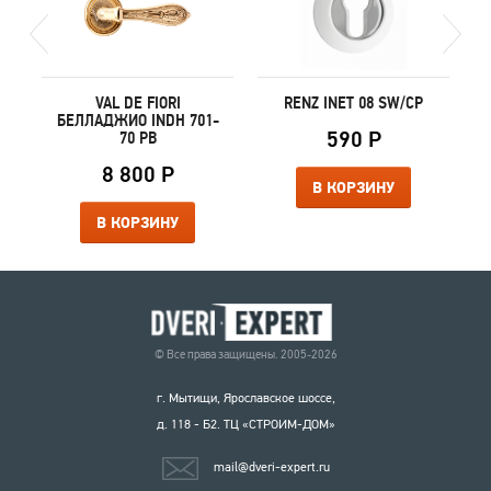
VAL DE FIORI
RENZ INET 08 SW/CP
БЕЛЛАДЖИО INDH 701-
590 Р
70 PB
8 800 Р
В КОРЗИНУ
В КОРЗИНУ
© Все права защищены. 2005-2026
г. Мытищи, Ярославское шоссе,
д. 118 - Б2. ТЦ «СТРОИМ-ДОМ»
mail@dveri-expert.ru