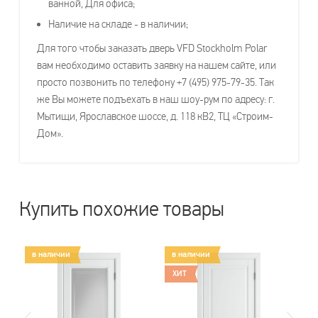
ванной, Для офиса;
Наличие на складе - в наличии;
Для того чтобы заказать дверь VFD Stockholm Polar
вам необходимо оставить заявку на нашем сайте, или
просто позвонить по телефону +7 (495) 975-79-35. Так
же Вы можете подъехать в наш шоу-рум по адресу: г.
Мытищи, Ярославское шоссе, д. 118 кВ2, ТЦ «Строим-
Дом».
Купить похожие товары
в наличии
в наличии
в
ХИТ
Х