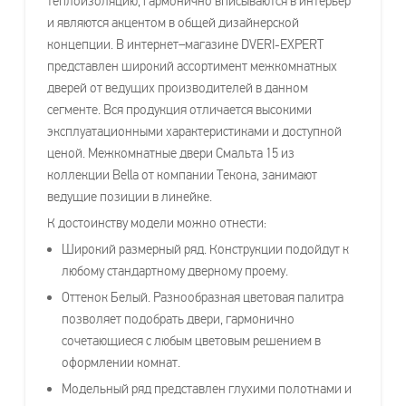
теплоизоляцию, гармонично вписываются в интерьер
и являются акцентом в общей дизайнерской
концепции. В интернет–магазине DVERI-EXPERT
представлен широкий ассортимент межкомнатных
дверей от ведущих производителей в данном
сегменте. Вся продукция отличается высокими
эксплуатационными характеристиками и доступной
ценой. Межкомнатные двери Смальта 15 из
коллекции Bella от компании Текона, занимают
ведущие позиции в линейке.
К достоинству модели можно отнести:
Широкий размерный ряд. Конструкции подойдут к
любому стандартному дверному проему.
Оттенок Белый. Разнообразная цветовая палитра
позволяет подобрать двери, гармонично
сочетающиеся с любым цветовым решением в
оформлении комнат.
Модельный ряд представлен глухими полотнами и