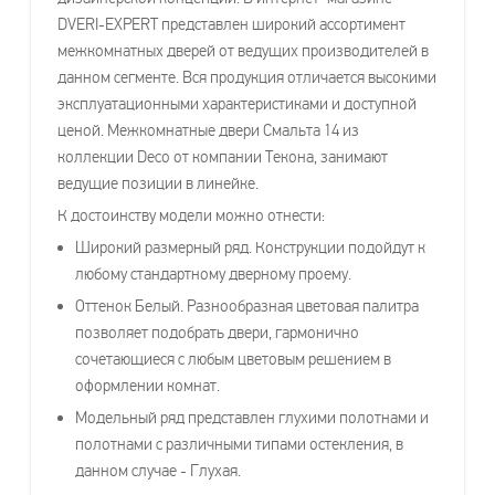
DVERI-EXPERT представлен широкий ассортимент
межкомнатных дверей от ведущих производителей в
данном сегменте. Вся продукция отличается высокими
эксплуатационными характеристиками и доступной
ценой. Межкомнатные двери Смальта 14 из
коллекции Deco от компании Текона, занимают
ведущие позиции в линейке.
К достоинству модели можно отнести:
Широкий размерный ряд. Конструкции подойдут к
любому стандартному дверному проему.
Оттенок Белый. Разнообразная цветовая палитра
позволяет подобрать двери, гармонично
сочетающиеся с любым цветовым решением в
оформлении комнат.
Модельный ряд представлен глухими полотнами и
полотнами с различными типами остекления, в
данном случае - Глухая.