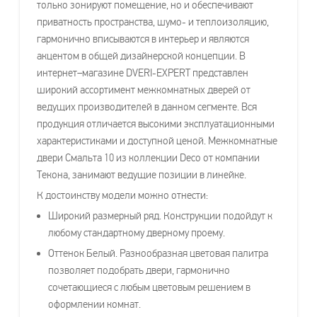
только зонируют помещение, но и обеспечивают
приватность пространства, шумо- и теплоизоляцию,
гармонично вписываются в интерьер и являются
акцентом в общей дизайнерской концепции. В
интернет–магазине DVERI-EXPERT представлен
широкий ассортимент межкомнатных дверей от
ведущих производителей в данном сегменте. Вся
продукция отличается высокими эксплуатационными
характеристиками и доступной ценой. Межкомнатные
двери Смальта 10 из коллекции Deco от компании
Текона, занимают ведущие позиции в линейке.
К достоинству модели можно отнести:
Широкий размерный ряд. Конструкции подойдут к
любому стандартному дверному проему.
Оттенок Белый. Разнообразная цветовая палитра
позволяет подобрать двери, гармонично
сочетающиеся с любым цветовым решением в
оформлении комнат.