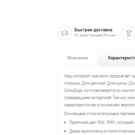
Быстрая доставка
По всем городам России
Описание
Характерист
Наш интернет-магазин предлагает ку
спальни, Для детской, Для кухни, Д
СитиДорс изготавливается из эколог
страдающими аллергией. Так же, каж
характеристикам и исключает вероятн
Основными отличительными чертами 
Приятный цвет RAL 9001, который 
Дверь выполнена в стиле Классика