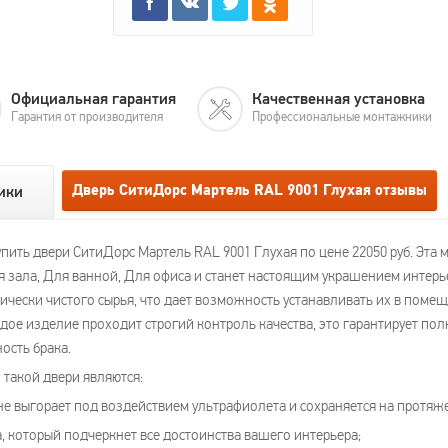
Официальная гарантия
Качественная установка
Гарантия от производителя
Профессиональные монтажники
Дверь СитиДорс Мартель RAL 9001 Глухая отзывы
ики
пить двери СитиДорс Мартель RAL 9001 Глухая по цене 22050 руб. Эта
ля зала, Для ванной, Для офиса и станет настоящим украшением интерь
ически чистого сырья, что дает возможность устанавливать их в поме
дое изделие проходит строгий контроль качества, это гарантирует по
ость брака.
такой двери являются:
не выгорает под воздействием ультрафиолета и сохраняется на протяже
, который подчеркнет все достоинства вашего интерьера;