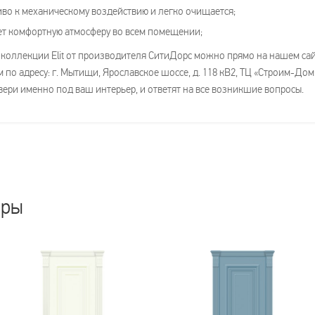
во к механическому воздействию и легко очищается;
т комфортную атмосферу во всем помещении;
коллекции Elit от производителя СитиДорс можно прямо на нашем сайте
по адресу: г. Мытищи, Ярославское шоссе, д. 118 кВ2, ТЦ «Строим-До
вери именно под ваш интерьер, и ответят на все возникшие вопросы.
ары