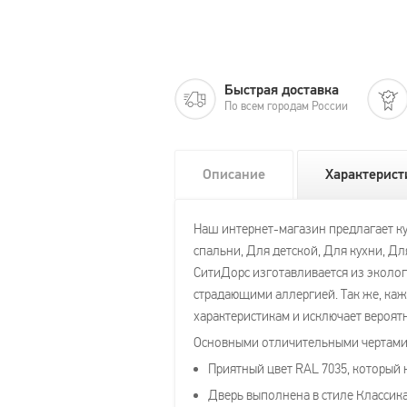
Быстрая доставка
По всем городам России
Описание
Характерист
Наш интернет-магазин предлагает ку
спальни, Для детской, Для кухни, Д
СитиДорс изготавливается из эколог
страдающими аллергией. Так же, каж
характеристикам и исключает вероятн
Основными отличительными чертами 
Приятный цвет RAL 7035, который 
Дверь выполнена в стиле Классика