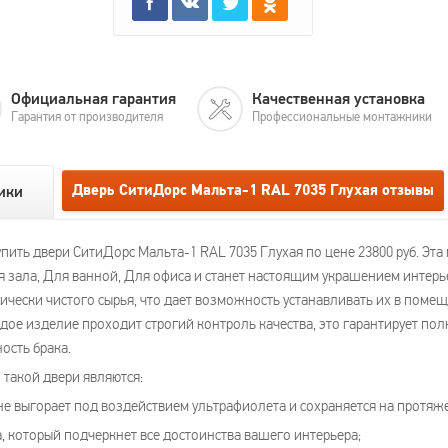
Официальная гарантия
Качественная установка
Гарантия от производителя
Профессиональные монтажники
Дверь СитиДорс Мальта-1 RAL 7035 Глухая отзывы
ики
пить двери СитиДорс Мальта-1 RAL 7035 Глухая по цене 23800 руб. Эт
ля зала, Для ванной, Для офиса и станет настоящим украшением интерь
ически чистого сырья, что дает возможность устанавливать их в поме
дое изделие проходит строгий контроль качества, это гарантирует по
ость брака.
такой двери являются:
не выгорает под воздействием ультрафиолета и сохраняется на протяже
, который подчеркнет все достоинства вашего интерьера;