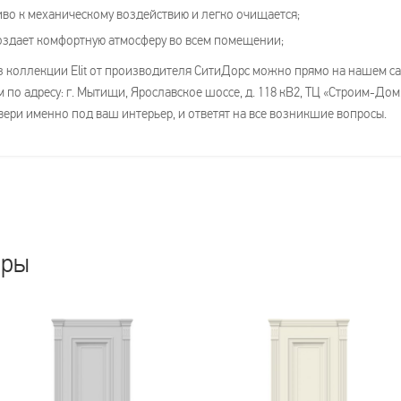
во к механическому воздействию и легко очищается;
оздает комфортную атмосферу во всем помещении;
 коллекции Elit от производителя СитиДорс можно прямо на нашем сайт
по адресу: г. Мытищи, Ярославское шоссе, д. 118 кВ2, ТЦ «Строим-До
вери именно под ваш интерьер, и ответят на все возникшие вопросы.
ары