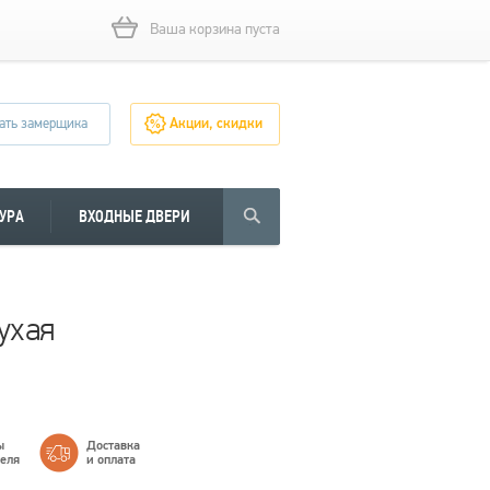
Ваша корзина пуста
ать замерщика
Акции, скидки
УРА
ВХОДНЫЕ ДВЕРИ
ухая
ы
Доставка
теля
и оплата