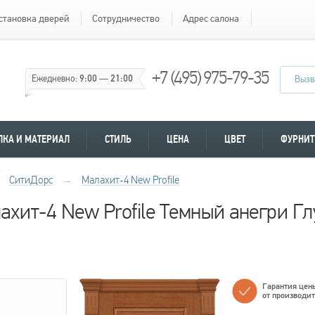
становка дверей
Сотрудничество
Адрес салона
+7 (495) 975-79-35
Ежедневно:
9:00
—
21:00
Вызв
ЛКА И МАТЕРИАЛ
СТИЛЬ
ЦЕНА
ЦВЕТ
ФУРНИТ
СитиДорс
→
Малахит-4 New Profile
хит-4 New Profile Темный анегри Гл
Гарантия цен
от производи