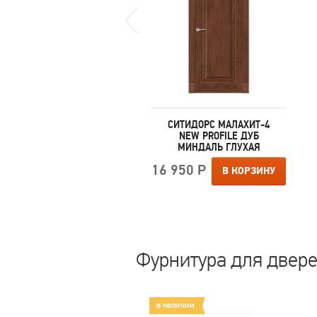
СИТИДОРС
СИТИДОРС МАЛАХИТ-4
ЕКСАНДРИТ-2 СВЕТЛЫЙ
NEW PROFILE ДУБ
АНЕГРИ ГЛУХАЯ
МИНДАЛЬ ГЛУХАЯ
 500 Р
16 950 Р
В КОРЗИНУ
В КОРЗИНУ
Фурнитура для двер
аличии
в наличии