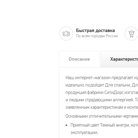
Быстрая доставка
По всем городам России
Описание
Характерист
Наш интернет-магазин предлагает куп
идеально подойдет Для спальни, Для
продукция фабрики СитиДорс изготав
и людьми страдающими аллергией. Та
заявленным характеристикам и исклю
Основными отличительными чертами 
Приятный цвет Темный анегри, кот
эксплуатации;