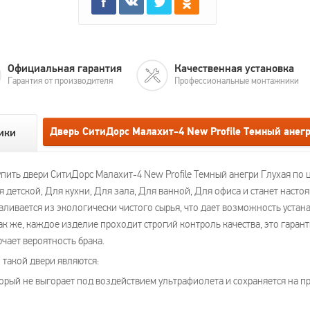
Официальная гарантия
Качественная установка
Гарантия от производителя
Профессиональные монтажники
Дверь СитиДорс Малахит-4 New Profile Темный анег
ики
ить двери СитиДорс Малахит-4 New Profile Темный анегри Глухая по ц
 детской, Для кухни, Для зала, Для ванной, Для офиса и станет наст
ливается из экологически чистого сырья, что дает возможность устан
к же, каждое изделие проходит строгий контроль качества, это гарант
чает вероятность брака.
такой двери являются:
орый не выгорает под воздействием ультрафиолета и сохраняется на п