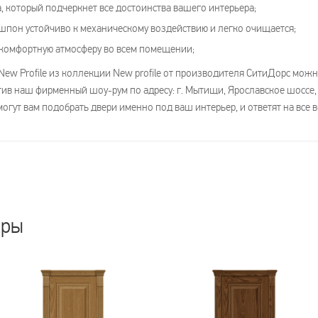
, который подчеркнет все достоинства вашего интерьера;
пон устойчиво к механическому воздействию и легко очищается;
комфортную атмосферу во всем помещении;
New Profile из коллекции New profile от производителя СитиДорс можн
етив наш фирменный шоу-рум по адресу: г. Мытищи, Ярославское шоссе, 
гут вам подобрать двери именно под ваш интерьер, и ответят на все
ары