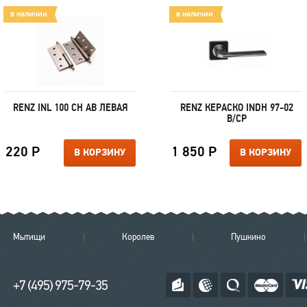
в наличии
в наличии
RENZ INL 100 CH AB ЛЕВАЯ
RENZ КЕРАСКО INDH 97-02
B/CP
220 Р
1 850 Р
В КОРЗИНУ
В КОРЗИНУ
Мытищи
Королев
Пушкино
+7 (495) 975-79-35