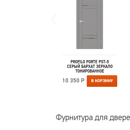
PROFILO PORTE PST-8
PROFILO PORTE PST-5
БЕЛЫЙ ЯСЕНЬ
СЕРЫЙ БАРХАТ ЗЕРКАЛО
БЕЛОСНЕЖНЫЙ
ТОНИРОВАННОЕ
ЛАКОБЕЛЬ
10 350 Р
В КОРЗИНУ
 710 Р
В КОРЗИНУ
Фурнитура для дверей