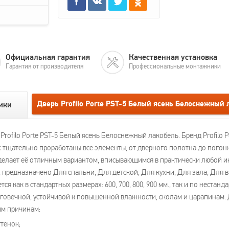
Официальная гарантия
Качественная установка
Гарантия от производителя
Профессиональные монтажники
Дверь Profilo Porte PST-5 Белый ясень Белоснежный
ики
ofilo Porte PST-5 Белый ясень Белоснежный лакобель. Бренд Profilo P
 тщательно проработаны все элементы, от дверного полотна до погонжа
 делает её отличным вариантом, вписывающимся в практически любой 
, предназначено Для спальни, Для детской, Для кухни, Для зала, Для 
ся как в стандартных размерах: 600, 700, 800, 900 мм., так и по нестан
говечной, устойчивой к повышенной влажности, сколам и царапинам. Д
им причинам:
тенок;