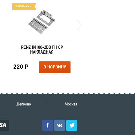
в наличии
в наличии
RENZ IN100-2BB FH CP
TIXX INBK 05 SG/GP
НАКЛАДНАЯ
220 Р
490 Р
В КОРЗИНУ
В КОРЗИ
Щелково
Москва