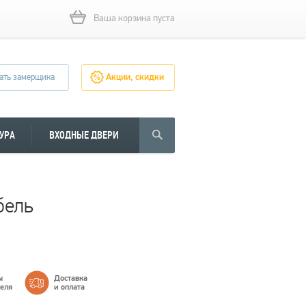
Ваша корзина пуста
ать замерщика
Акции, скидки
УРА
ВХОДНЫЕ ДВЕРИ
бель
ы
Доставка
теля
и оплата