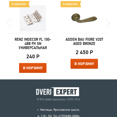
в наличии
в наличии
в
RENZ INDECOR FL 100-
ADDEN BAU FIORE V207
4BB FH SN
AGED BRONZE
УНИВЕРСАЛЬНАЯ
2 450 Р
240 Р
В КОРЗИНУ
В КОРЗИНУ
© Все права защищены. 2005-2026
г. Мытищи, Ярославское шоссе,
д. 118 - Б2. ТЦ «СТРОИМ-ДОМ»