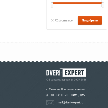
Сбросить все
© Все права защищены. 2005-2026
г. Мытищи, Ярославское шоссе,
д. 118 - Б2. ТЦ «СТРОИМ-ДОМ»
mail@dveri-expert.ru