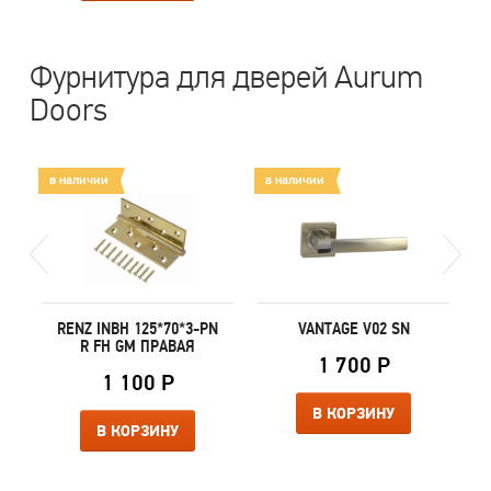
Фурнитура для дверей Aurum
Doors
в наличии
в наличии
в
RENZ INBH 125*70*3-PN
VANTAGE V02 SN
R FH GM ПРАВАЯ
1 700 Р
1 100 Р
В КОРЗИНУ
В КОРЗИНУ