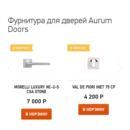
Фурнитура для дверей Aurum
Doors
в наличии
в наличии
в
MORELLI LUXURY NC-2-S
VAL DE FIORI INET 75 CP
CSA STONE
4 200 Р
7 000 Р
В КОРЗИНУ
В КОРЗИНУ